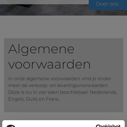
Over ons
Algemene
voorwaarden
In onze algemene voorwaarden vind je onder
meer de verkoop- en leveringsvoorwaarden.
Deze is nu in vier talen beschikbaar: Nederlands,
Engels, Duits en Frans.