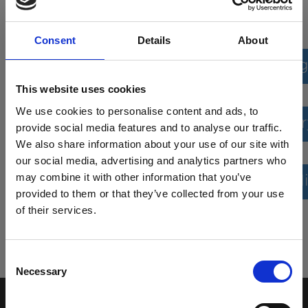
Algemene verkoopvoorwaarden
Consent
Details
About
Allgemeine verkaufs und lieferbedi
This website uses cookies
We use cookies to personalise content and ads, to
General conditions of sale and deliver
provide social media features and to analyse our traffic.
We also share information about your use of our site with
our social media, advertising and analytics partners who
may combine it with other information that you’ve
Conditions générales de vente et de l
provided to them or that they’ve collected from your use
of their services.
Consent
Necessary
Selection